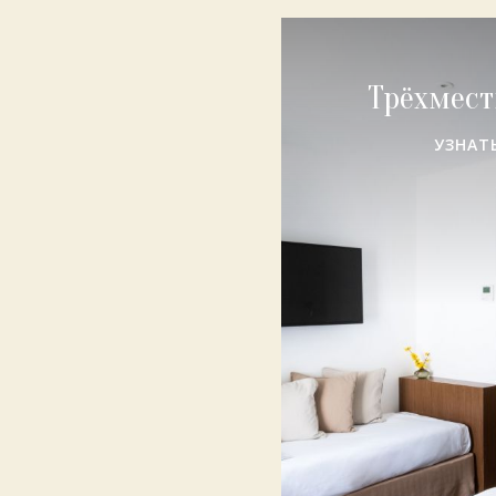
Трёхмес
УЗНАТ